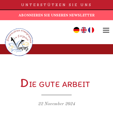
UNTERSTÜTZEN SIE UNS
ABONNIEREN SIE UNSEREN NEWSLETTER
ÜBER UNS
DE
EN
FR
UNSERE GESCHICHTE
SCHULE UND UNTERRICHT
DIE SCHULEN
SPENDEN
D
IE GUTE ARBEIT
NACHRICHTEN
KONTAKT
22 November 2024