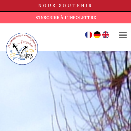
NOUS SOUTENIR
S'INSCRIRE À L'INFOLETTRE
QUI SOMMES-NOUS ?
FR
DE
EN
MAISONS
FONDS AD LUCEM
ACTUALITÉS
PUBLICATIONS
BOUTIQUE
CONTACT