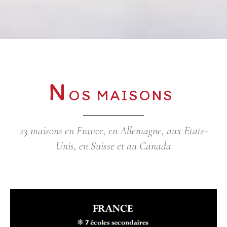
N
OS MAISONS
23 maisons en France, en Allemagne, aux Etats-
Unis, en Suisse et au Canada