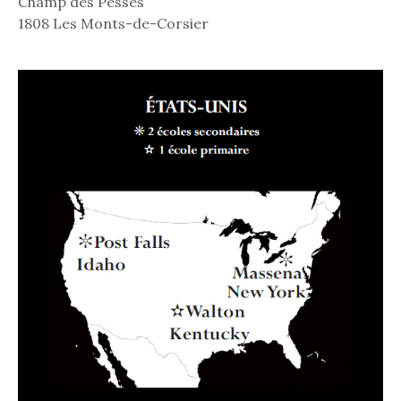
Champ des Pesses
1808 Les Monts-de-Corsier