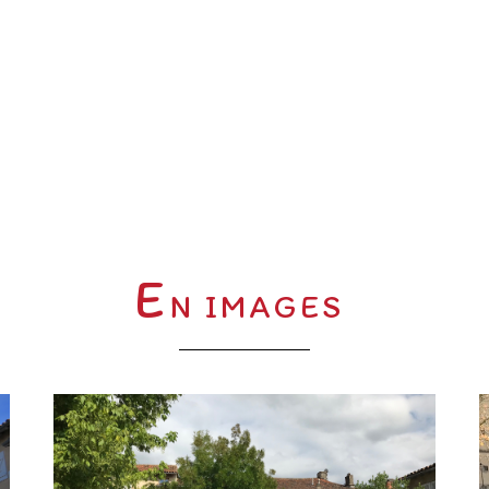
E
N IMAGES