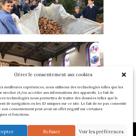
Gérer le consentement aux cookies
les meilleures expériences, nous utilisons des technologies telles que les
r stocker et/ou accéder aux informations des appareils. Le fait de
 ces technologies nous permettra de traiter des données telles que le
t de navigation ou les ID uniques sur ce site. Le fait de ne pas consentir
r son consentement peut avoir un effet négatif sur certaines
ques et fonctions.
cepter
Refuser
Voir les préférences
TE ADMINISTRÉ ET MIS À JOUR PAR
STUDIO VERSION