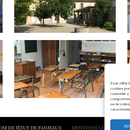
Pour offrir 
cookies pou
consentir à
comportemen
ou de retire
caractéristi
Ac
OM DE JÉSUS DE FANJEAUX
MENTIONS LÉGALES
| SI