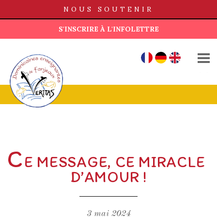
NOUS SOUTENIR
S'INSCRIRE À L'INFOLETTRE
QUI SOMMES-NOUS ?
FR
DE
EN
MAISONS
FONDS AD LUCEM
ACTUALITÉS
PUBLICATIONS
C
E MESSAGE, CE MIRACLE
BOUTIQUE
D’AMOUR !
CONTACT
3 mai 2024